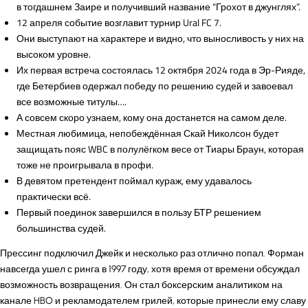
в тогдашнем Заире и получивший название “Грохот в джунглях”.
12 апреля событие возглавит турнир Ural FC 7.
Они выступают на характере и видно, что выносливость у них на
высоком уровне.
Их первая встреча состоялась 12 октября 2024 года в Эр-Рияде,
где Бетербиев одержал победу по решению судей и завоевал
все возможные титулы….
А совсем скоро узнаем, кому она достанется на самом деле.
Местная любимица, непобеждённая Скай Николсон будет
защищать пояс WBC в полулёгком весе от Тиары Браун, которая
тоже не проигрывала в профи.
В девятом претендент поймал кураж, ему удавалось
практически всё.
Первый поединок завершился в пользу БТР решением
большинства судей.
Прессинг подключил Джейк и несколько раз отлично попал. Форман
навсегда ушел с ринга в 1997 году, хотя время от времени обсуждал
возможность возвращения. Он стал боксерским аналитиком на
канале HBO и рекламодателем грилей, которые принесли ему славу