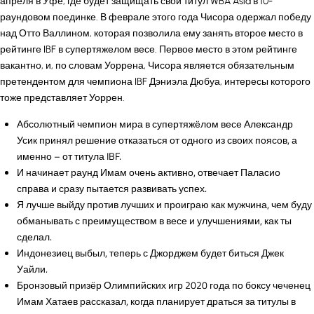
апреля в Уфе, где будет защищать свой титул WBA Asia в 10-
раундовом поединке. В феврале этого года Чисора одержал победу
над Отто Валлином, которая позволила ему занять второе место в
рейтинге IBF в супертяжелом весе. Первое место в этом рейтинге
вакантно, и, по словам Уоррена, Чисора является обязательным
претендентом для чемпиона IBF Дэниэла Дюбуа, интересы которого
тоже представляет Уоррен.
Абсолютный чемпион мира в супертяжёлом весе Александр
Усик принял решение отказаться от одного из своих поясов, а
именно – от титула IBF.
И начинает раунд Имам очень активно, отвечает Паласио
справа и сразу пытается развивать успех.
Я лучше выйду против лучших и проиграю как мужчина, чем буду
обманывать с преимуществом в весе и улучшениями, как ты
сделал.
Индонезиец выбыл, теперь с Джорджем будет биться Джек
Уайли.
Бронзовый призёр Олимпийских игр 2020 года по боксу чеченец
Имам Хатаев рассказал, когда планирует драться за титулы в