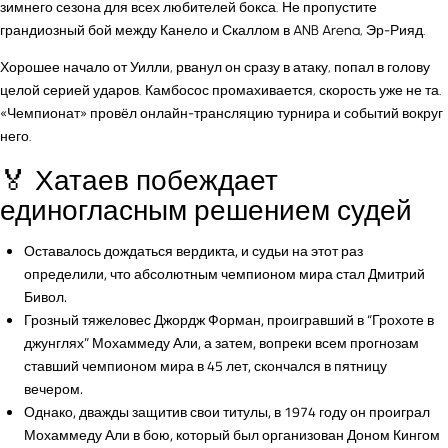
зимнего сезона для всех любителей бокса. Не пропустите
грандиозный бой между Канело и Скаллом в ANB Arena, Эр-Рияд.
Хорошее начало от Уилли, рванул он сразу в атаку, попал в голову
целой серией ударов. Камбосос промахивается, скорость уже не та.
«Чемпионат» провёл онлайн-трансляцию турнира и событий вокруг
него.
🏅 Хатаев побеждает
единогласным решением судей
Оставалось дождаться вердикта, и судьи на этот раз
определили, что абсолютным чемпионом мира стал Дмитрий
Бивол.
Грозный тяжеловес Джордж Форман, проигравший в “Грохоте в
джунглях” Мохаммеду Али, а затем, вопреки всем прогнозам
ставший чемпионом мира в 45 лет, скончался в пятницу
вечером.
Однако, дважды защитив свои титулы, в 1974 году он проиграл
Мохаммеду Али в бою, который был организован Доном Кингом