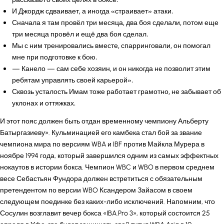
И Джордж сдваивает, а иногда «страивает» атаки.
Сначала я там провёл три месяца, два боя сделали, потом еще
три месяца провёл и ещё два боя сделал.
Мы с ним тренировались вместе, спарринговали, он помогал
мне при подготовке к бою.
— Канело — сам себе хозяин, и он никогда не позволит этим
ребятам управлять своей карьерой».
Сквозь усталость Имам тоже работает грамотно, не забывает об
уклонах и оттяжках.
И этот пояс должен быть отдан временному чемпиону Альберту
Батыргазиеву». Кульминацией его камбека стал бой за звание
чемпиона мира по версиям WBA и IBF против Майкла Мурера в
ноябре 1994 года, который завершился одним из самых эффектных
нокаутов в истории бокса. Чемпион WBC и WBO в первом среднем
весе Себастьян Фундора должен встретиться с обязательным
претендентом по версии WBO Ксандером Зайасом в своем
следующем поединке без каких-либо исключений. Напомним, что
Сосулин возглавит вечер бокса «IBA.Pro 3», который состоится 25