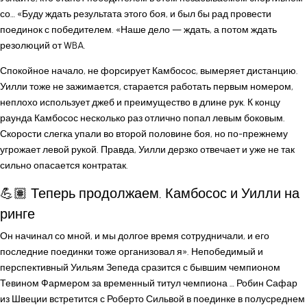
со… «Буду ждать результата этого боя, и был бы рад провести
поединок с победителем. «Наше дело — ждать, а потом ждать
резолюций от WBA.
Спокойное начало, не форсирует Камбосос, вымеряет дистанцию.
Уилли тоже не зажимается, старается работать первым номером,
неплохо использует джеб и преимущество в длине рук. К концу
раунда Камбосос несколько раз отлично попал левым боковым.
Скорости слегка упали во второй половине боя, но по-прежнему
угрожает левой рукой. Правда, Уилли дерзко отвечает и уже не так
сильно опасается контратак.
💪🏽 Теперь продолжаем. Камбосос и Уилли на
ринге
Он начинал со мной, и мы долгое время сотрудничали, и его
последние поединки тоже организовал я». Непобедимый и
перспективный Уильям Зепеда сразится с бывшим чемпионом
Тевином Фармером за временный титул чемпиона … Робин Сафар
из Швеции встретится с Роберто Сильвой в поединке в полусреднем