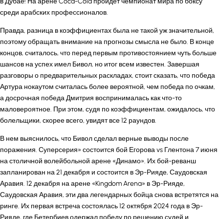
в Дубае! На арене Coca-Cola пройдет чемпионат мира по боксу
среди арабских профессионалов.
Правда, разница в коэффициентах была не такой уж значительной,
поэтому обращать внимание на прогнозы смысла не было. В конце
концов, считалось, что перед первым противостоянием чуть больше
шансов на успех имел Бивол, но итог всем известен. Завершая
разговоры о предварительных раскладах, стоит сказать, что победа
Артура нокаутом считалась более вероятной, чем победа по очкам,
а досрочная победа Дмитрия воспринималась как что-то
маловероятное. При этом, судя по коэффициентам, ожидалось, что
болельщики, скорее всего, увидят все 12 раундов.
В нем выяснилось, что Бивол сделал верные выводы после
поражения. Суперсерия» состоится бой Егорова vs Глентона 7 июня
на столичной волейбольной арене «Динамо». Их бой-реванш
запланирован на 21 декабря и состоится в Эр-Рияде, Саудовская
Аравия. 12 декабря на арене «Kingdom Arena» в Эр-Рияде,
Саудовская Аравия, эти два легендарных бойца снова встретятся на
ринге. Их первая встреча состоялась 12 октября 2024 года в Эр-
Рияде, где Бетербиев одержал победу по решению судей и