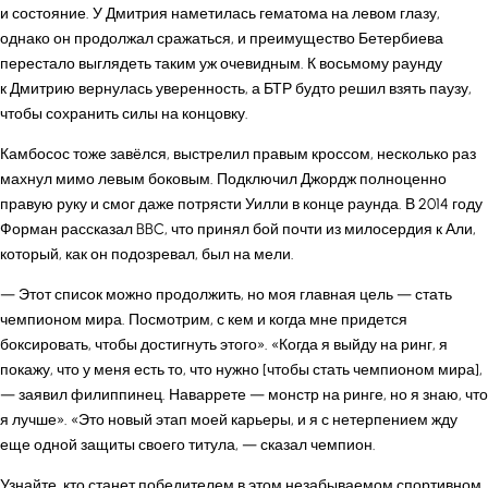
и состояние. У Дмитрия наметилась гематома на левом глазу,
однако он продолжал сражаться, и преимущество Бетербиева
перестало выглядеть таким уж очевидным. К восьмому раунду
к Дмитрию вернулась уверенность, а БТР будто решил взять паузу,
чтобы сохранить силы на концовку.
Камбосос тоже завёлся, выстрелил правым кроссом, несколько раз
махнул мимо левым боковым. Подключил Джордж полноценно
правую руку и смог даже потрясти Уилли в конце раунда. В 2014 году
Форман рассказал BBC, что принял бой почти из милосердия к Али,
который, как он подозревал, был на мели.
— Этот список можно продолжить, но моя главная цель — стать
чемпионом мира. Посмотрим, с кем и когда мне придется
боксировать, чтобы достигнуть этого». «Когда я выйду на ринг, я
покажу, что у меня есть то, что нужно [чтобы стать чемпионом мира],
— заявил филиппинец. Наваррете — монстр на ринге, но я знаю, что
я лучше». «Это новый этап моей карьеры, и я с нетерпением жду
еще одной защиты своего титула, — сказал чемпион.
Узнайте, кто станет победителем в этом незабываемом спортивном