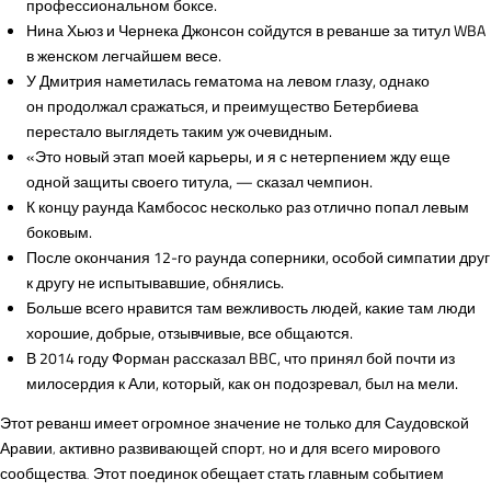
профессиональном боксе.
Нина Хьюз и Чернека Джонсон сойдутся в реванше за титул WBA
в женском легчайшем весе.
У Дмитрия наметилась гематома на левом глазу, однако
он продолжал сражаться, и преимущество Бетербиева
перестало выглядеть таким уж очевидным.
«Это новый этап моей карьеры, и я с нетерпением жду еще
одной защиты своего титула, — сказал чемпион.
К концу раунда Камбосос несколько раз отлично попал левым
боковым.
После окончания 12-го раунда соперники, особой симпатии друг
к другу не испытывавшие, обнялись.
Больше всего нравится там вежливость людей, какие там люди
хорошие, добрые, отзывчивые, все общаются.
В 2014 году Форман рассказал BBC, что принял бой почти из
милосердия к Али, который, как он подозревал, был на мели.
Этот реванш имеет огромное значение не только для Саудовской
Аравии, активно развивающей спорт, но и для всего мирового
сообщества. Этот поединок обещает стать главным событием