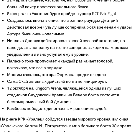
большой вечер профессионального бокса.
8 февраля в Екатеринбурге пройдет турнир RCC Fair Fight.
Создавалось впечатление, что в ранних раундах Дмитрий
действовал всё же чуть лучше соперника, хотя временами удары
Артура были очень опасными.
Неплохо Джордж дебютировал в новой весовой категории, но
надо делать поправку на то, что соперник выходил на коротком
уведомлении и явно уступал ему в уровне.
Паласио тоже пропускает и каждый раз качает головой,
показывая, что всё в порядке.
Многим казалось, что эра Формана продлится долго.
Сама Скай активных действий почти не инициирует.
12 октября на Kingdom Arena, являющейся одним из лучших
стадионов Саудовской Аравии, на Вечере бокса состоится
бескомпромиссный бой Дмитрия …
Камбосос победил единогласным решением судей.
На ринге КРК «Уралец» сойдутся звезды мирового уровня, включая
«Уральского Халка» И… Погрузитесь в мир большого бокса 30 апреля