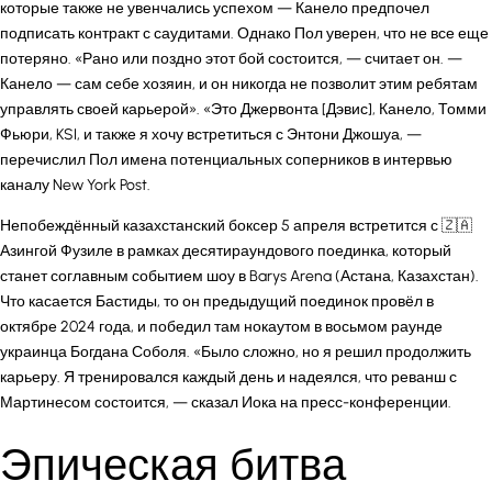
которые также не увенчались успехом — Канело предпочел
подписать контракт с саудитами. Однако Пол уверен, что не все еще
потеряно. «Рано или поздно этот бой состоится, — считает он. —
Канело — сам себе хозяин, и он никогда не позволит этим ребятам
управлять своей карьерой». «Это Джервонта [Дэвис], Канело, Томми
Фьюри, KSI, и также я хочу встретиться с Энтони Джошуа, —
перечислил Пол имена потенциальных соперников в интервью
каналу New York Post.
Непобеждённый казахстанский боксер 5 апреля встретится с 🇿🇦
Азингой Фузиле в рамках десятираундового поединка, который
станет соглавным событием шоу в Barys Arena (Астана, Казахстан).
Что касается Бастиды, то он предыдущий поединок провёл в
октябре 2024 года, и победил там нокаутом в восьмом раунде
украинца Богдана Соболя. «Было сложно, но я решил продолжить
карьеру. Я тренировался каждый день и надеялся, что реванш с
Мартинесом состоится, — сказал Иока на пресс-конференции.
Эпическая битва