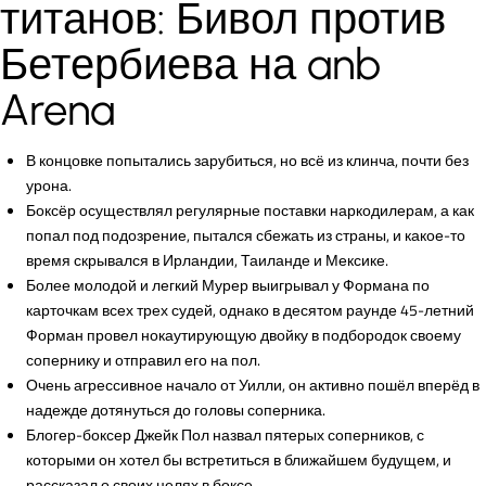
титанов: Бивол против
Бетербиева на anb
Arena
В концовке попытались зарубиться, но всё из клинча, почти без
урона.
Боксёр осуществлял регулярные поставки наркодилерам, а как
попал под подозрение, пытался сбежать из страны, и какое-то
время скрывался в Ирландии, Таиланде и Мексике.
Более молодой и легкий Мурер выигрывал у Формана по
карточкам всех трех судей, однако в десятом раунде 45-летний
Форман провел нокаутирующую двойку в подбородок своему
сопернику и отправил его на пол.
Очень агрессивное начало от Уилли, он активно пошёл вперёд в
надежде дотянуться до головы соперника.
Блогер-боксер Джейк Пол назвал пятерых соперников, с
которыми он хотел бы встретиться в ближайшем будущем, и
рассказал о своих целях в боксе.