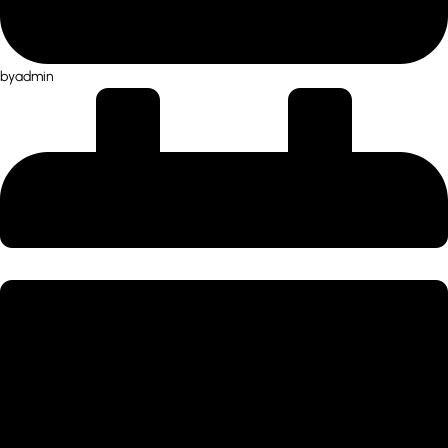
by
admin