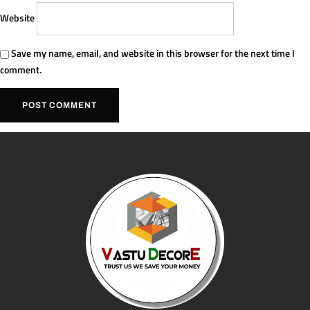
Website
Save my name, email, and website in this browser for the next time I
comment.