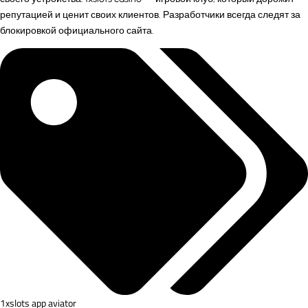
репутацией и ценит своих клиентов. Разработчики всегда следят за
блокировкой официального сайта.
Tags:
1xslots app aviator