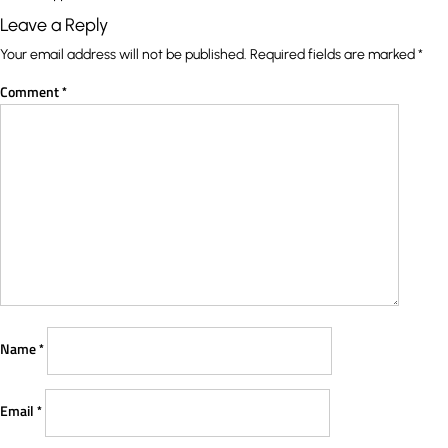
Leave a Reply
Your email address will not be published.
Required fields are marked
*
Comment
*
Name
*
Email
*