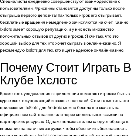
Специалисты ежедневно совершенствуют взаимодействие с
пользователями. Фриспины становятся доступны только после
отыгрыша первого депозита! Как только игрок его отыгрывает,
бесплатные вращения немедленно зачисляются на счет. Казино
1xslots имеет хорошую репутацию, и у них есть множество
положительных отзывов от других игроков. Я считаю, что это
хороший выбор для тех, кто хочет сыграть в онлайн-казино. Я
рекомендую 1xslots для тех, кто ищет надежное онлайн-казино.
Почему Стоит Играть В
Клубе 1хслотс
Кроме того, уведомления в приложении помогают игрокам быть в
курсе всех текущих акций и важных новостей. Стоит отметить, что
приложение 1xSlots для Android можно бесплатно скачать на
официальном сайте казино или через специальные ссылки на
партнерских ресурсах. Однако пользователям следует обращать
внимание на источник загрузки, чтобы обеспечить безопасность
своего устройства. 1xslots casino — игровой клуб, который дорожит