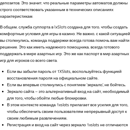
депозитов. Это значит, что реальные параметры автоматов должны
строго соответствовать указанным в технических описаниях
характеристикам.
В общем, служба суппорта в 1xSlots создана для того, чтобы создать
комфортные условия для игры в казино. Не важно, с какой ситуацией
вы столкнулись, команда поддержки всегда готова помочь вам найти
решение. Это как иметь надежного помощника, всегда готового
поддержать в мире азартных игр. Это же как паспорт в мир азартных
игр для игроков со всего света.
Если вы забыли пароль от 1XSlots, воспользуйтесь функцией
восстановления пароля на официальном сайте.
Если вы впервые столкнулись с понятием ‘зеркало’, не бойтесь.
Зеркало сайта – это альтернативный вход на сайт, необходимый
для того, чтобы обойти любые блокировки.
В этом контексте команда 1xslots прилагает все усилия для того,
чтобы обеспечить своим пользователям непрерывный доступ к
своим любимым развлечениям.
Регистрация и вход на сайт через зеркало 1xslots не отличаются