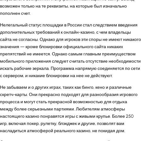
возможен только на те реквизиты, на которые был изначально
пополнен счет.
Нелегальный статус площадки в России стал следствием введения
дополнительных требований к онлайн-казино, с чем владельцы
сайта не согласны. Однако для игроков эти споры не имеют никакого
значения — кроме блокировки официального сайта никаких
препятствий не имеется. Однако самым главным преимуществом
мобильного приложения следует считать отсутствие необходимости
искать рабочие зеркала. Программа напрямую соединяется по сети
с сервером, и никакие блокировки на нее не действуют.
Не забываем и о других играх, таких как бинго, кено и различные
скретч-карты. Они прекрасно подходят для разнообразия игрового
процесса и могут стать прекрасной возможностью для отдыха
между более серьезными партиями. Любителям атмосферы
настоящего казино понравятся игры с живыми крупье. Более 250
игр, включая покер, рулетку, блэкджек и другие, позволят вам
насладиться атмосферой реального казино, не покидая дом.