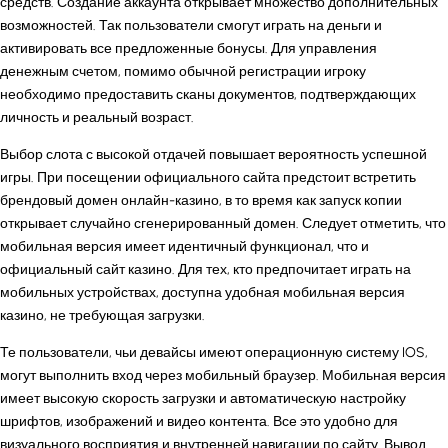
средств. Создание аккаунта открывает множество дополнительных
возможностей. Так пользователи смогут играть на деньги и
активировать все предложенные бонусы. Для управления
денежным счетом, помимо обычной регистрации игроку
необходимо предоставить сканы документов, подтверждающих
личность и реальный возраст.
Выбор слота с высокой отдачей повышает вероятность успешной
игры. При посещении официального сайта предстоит встретить
брендовый домен онлайн-казино, в то время как запуск копии
открывает случайно сгенерированный домен. Следует отметить, что
мобильная версия имеет идентичный функционал, что и
официальный сайт казино. Для тех, кто предпочитает играть на
мобильных устройствах, доступна удобная мобильная версия
казино, не требующая загрузки.
Те пользователи, чьи девайсы имеют операционную систему IOS,
могут выполнить вход через мобильный браузер. Мобильная версия
имеет высокую скорость загрузки и автоматическую настройку
шрифтов, изображений и видео контента. Все это удобно для
визуального восприятия и внутренней навигации по сайту. Вывод