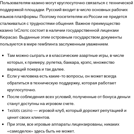
Пользователям казино могут круглосуточно связаться с технической
поддержкой площадки. Русский входит в число основных рабочих
языков платформы. Поэтому посетителям из России не придется
сталкиваться с трудностями общения. Важное преимущество
казино 1хСлотс состоит в наличии государственной лицензии
Кюрасао. Выданные этим островным государством документы
пользуются в мире гемблинга заслуженным уважением.
Там можно сыграть и в классические азартные игры, в числе
которых, к примеру, рулетка, баккара, крэпс, множество
вариаций покера и так далее.
Если у человека есть какие-то вопросы, он может всегда
обратиться в техническую поддержку, которая работает
круглосуточно.
После соблюдения всех условий, полученные от бонуса деньги
станут доступны на игровом счете.
1xslots casino — игровой клуб, который дорожит репутацией и
ценит своих клиентов.
При этом, все игровые аппараты лицензированы, никаких
«самоделок» здесь быть не может.